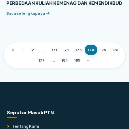
PERBEDAAN KULIAH KEMENAG DAN KEMENDIKBUD
«
1
2
...
171
172
173
174
175
176
177
...
184
185
»
Seputar Masuk PTN
Tentang Kami