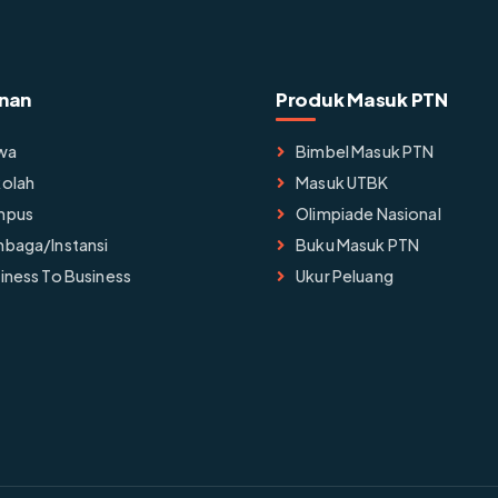
nan
Produk Masuk PTN
wa
Bimbel Masuk PTN
olah
Masuk UTBK
mpus
Olimpiade Nasional
baga/instansi
Buku Masuk PTN
iness To Business
Ukur Peluang