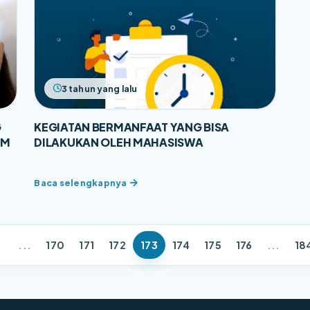
3 tahun yang lalu
G
KEGIATAN BERMANFAAT YANG BISA
AM
DILAKUKAN OLEH MAHASISWA
2
...
170
171
172
173
174
175
176
...
18