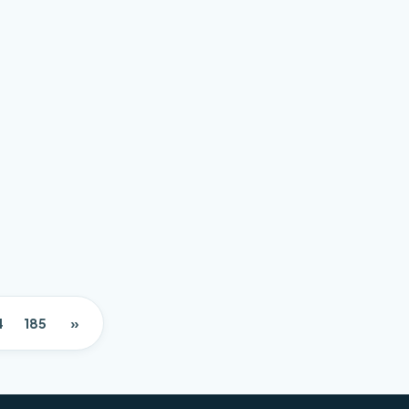
4
185
»