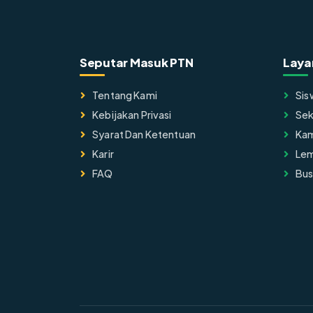
Seputar Masuk PTN
Laya
Tentang Kami
Sis
Kebijakan Privasi
Sek
Syarat Dan Ketentuan
Ka
Karir
Lem
FAQ
Bus