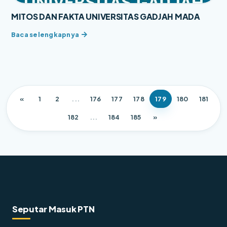
MITOS DAN FAKTA UNIVERSITAS GADJAH MADA
«
1
2
...
176
177
178
179
180
181
182
...
184
185
»
Seputar Masuk PTN