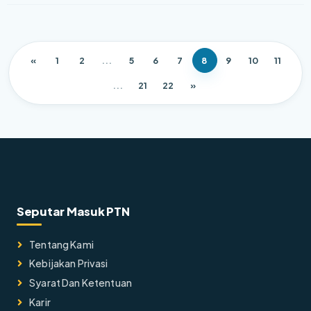
«
1
2
...
5
6
7
8
9
10
11
...
21
22
»
Seputar Masuk PTN
Tentang Kami
Kebijakan Privasi
Syarat Dan Ketentuan
Karir