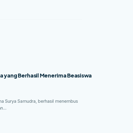
a yang Berhasil Menerima Beasiswa
ima Surya Samudra, berhasil menembus
...