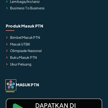
Lembaga/instansi
Business To Business
Produk Masuk PTN
Bimbel Masuk PTN
Masuk UTBK
Olimpiade Nasional
Buku Masuk PTN
Ukur Peluang
MASUK PTN