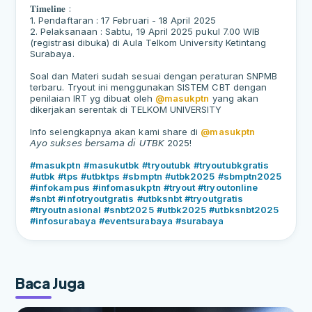
𝐓𝐢𝐦𝐞𝐥𝐢𝐧𝐞
:
1. Pendaftaran : 17 Februari - 18 April 2025
2. Pelaksanaan : Sabtu, 19 April 2025 pukul 7.00 WIB
(registrasi dibuka) di Aula Telkom University Ketintang
Surabaya.
Soal dan Materi sudah sesuai dengan peraturan SNPMB
terbaru. Tryout ini menggunakan SISTEM CBT dengan
penilaian IRT yg dibuat oleh
@masukptn
yang akan
dikerjakan serentak di TELKOM UNIVERSITY
Info selengkapnya akan kami share di
@masukptn
𝘈𝘺𝘰
𝘴𝘶𝘬𝘴𝘦𝘴
𝘣𝘦𝘳𝘴𝘢𝘮𝘢
𝘥𝘪
𝘜𝘛𝘉𝘒
2025!
#masukptn
#masukutbk
#tryoutubk
#tryoutubkgratis
#utbk
#tps
#utbktps
#sbmptn
#utbk2025
#sbmptn2025
#infokampus
#infomasukptn
#tryout
#tryoutonline
#snbt
#infotryoutgratis
#utbksnbt
#tryoutgratis
#tryoutnasional
#snbt2025
#utbk2025
#utbksnbt2025
#infosurabaya
#eventsurabaya
#surabaya
Baca Juga