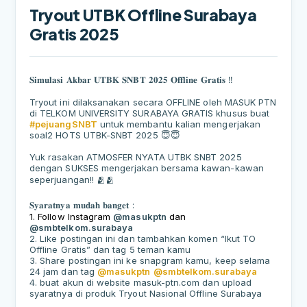
Tryout UTBK Offline Surabaya
Gratis 2025
𝐒𝐢𝐦𝐮𝐥𝐚𝐬𝐢
𝐀𝐤𝐛𝐚𝐫
𝐔𝐓𝐁𝐊
𝐒𝐍𝐁𝐓
𝟐𝟎𝟐𝟓
𝐎𝐟𝐟𝐥𝐢𝐧𝐞
𝐆𝐫𝐚𝐭𝐢𝐬
‼️
Tryout ini dilaksanakan secara OFFLINE oleh MASUK PTN
di TELKOM UNIVERSITY SURABAYA GRATIS khusus buat
#pejuangSNBT
untuk membantu kalian mengerjakan
soal2 HOTS UTBK-SNBT 2025 😇😇
Yuk rasakan ATMOSFER NYATA UTBK SNBT 2025
dengan SUKSES mengerjakan bersama kawan-kawan
seperjuangan!! 🫂🫂
𝐒𝐲𝐚𝐫𝐚𝐭𝐧𝐲𝐚
𝐦𝐮𝐝𝐚𝐡
𝐛𝐚𝐧𝐠𝐞𝐭
:
1. Follow Instagram
@masukptn
dan
@smbtelkom.surabaya
2. Like postingan ini dan tambahkan komen “Ikut TO
Offline Gratis” dan tag 5 teman kamu
3. Share postingan ini ke snapgram kamu, keep selama
24 jam dan tag
@masukptn
@smbtelkom.surabaya
4. buat akun di website masuk-ptn.com dan upload
syaratnya di produk Tryout Nasional Offline Surabaya