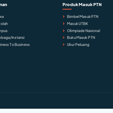
nan
Produk Masuk PTN
wa
Bimbel Masuk PTN
olah
Masuk UTBK
mpus
Olimpiade Nasional
baga/instansi
Buku Masuk PTN
iness To Business
Ukur Peluang