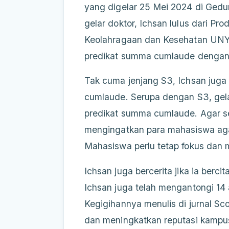
yang digelar 25 Mei 2024 di Ge
gelar doktor, Ichsan lulus dari Pr
Keolahragaan dan Kesehatan UNY. T
predikat summa cumlaude dengan 
Tak cuma jenjang S3, Ichsan juga
cumlaude. Serupa dengan S3, gelar
predikat summa cumlaude. Agar s
mengingatkan para mahasiswa aga
Mahasiswa perlu tetap fokus dan 
Ichsan juga bercerita jika ia berci
Ichsan juga telah mengantongi 14 
Kegigihannya menulis di jurnal 
dan meningkatkan reputasi kampus