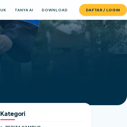
DUK
TANYA AI
DOWNLOAD
DAFTAR / LOGIN
Kategori