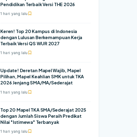
Pendidikan Terbaik Versi THE 2026
1 hari yang lalu
Keren! Top 20 Kampus di Indonesia
dengan Lulusan Berkemampuan Kerja
Terbaik Versi QS WUR 2027
1 hari yang lalu
Update! Deretan Mapel Wajib, Mapel
Pilihan, Mapel Keahlian SMK untuk TKA
2026 Jenjang SMA/MA/Sederajat
1 hari yang lalu
Top 20 Mapel TKA SMA/Sederajat 2025
dengan Jumlah Siswa Peraih Predikat
Nilai "Istimewa" Terbanyak
1 hari yang lalu