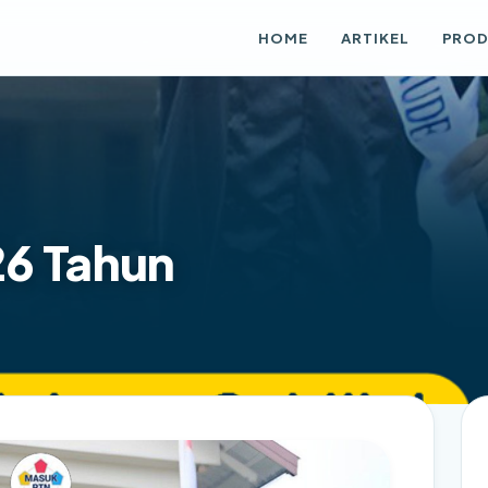
HOME
ARTIKEL
PRO
 26 Tahun