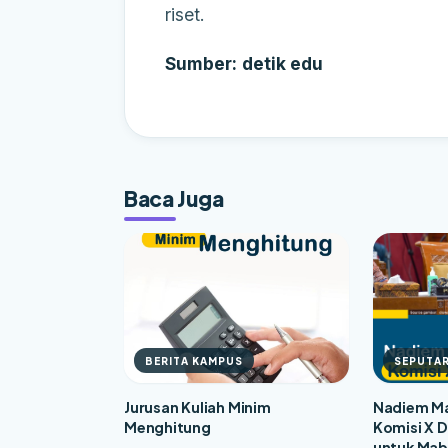
riset.
Sumber: detik edu
Baca Juga
BERITA KAMPUS
SEPUTAR
Jurusan Kuliah Minim
Nadiem Ma
Menghitung
Komisi X 
untuk Ma