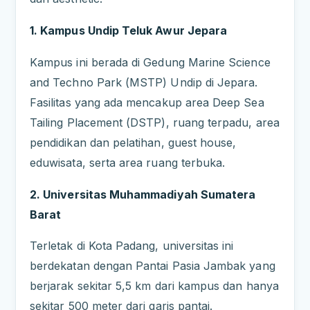
1. Kampus Undip Teluk Awur Jepara
Kampus ini berada di Gedung Marine Science
and Techno Park (MSTP) Undip di Jepara.
Fasilitas yang ada mencakup area Deep Sea
Tailing Placement (DSTP), ruang terpadu, area
pendidikan dan pelatihan, guest house,
eduwisata, serta area ruang terbuka.
2. Universitas Muhammadiyah Sumatera
Barat
Terletak di Kota Padang, universitas ini
berdekatan dengan Pantai Pasia Jambak yang
berjarak sekitar 5,5 km dari kampus dan hanya
sekitar 500 meter dari garis pantai.