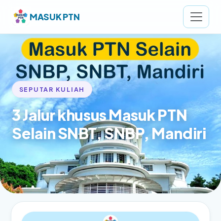
MASUK PTN
SEPUTAR KULIAH
3 Jalur khusus Masuk PTN
Selain SNBT, SNBP, Mandiri