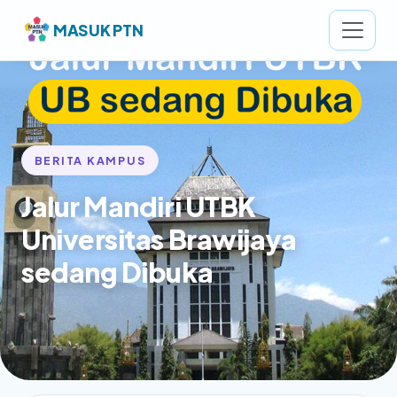
MASUK PTN
BERITA KAMPUS
Jalur Mandiri UTBK
Universitas Brawijaya
sedang Dibuka