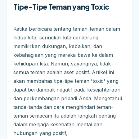
Tipe-Tipe Teman yang Toxic
Ketika berbicara tentang teman-teman dalam
hidup kita, seringkali kita cenderung
memikirkan dukungan, kebaikan, dan
kebahagiaan yang mereka bawa ke dalam
kehidupan kita. Namun, sayangnya, tidak
semua teman adalah aset positif. Artikel ini
akan membahas tipe-tipe teman 'toxic' yang
dapat berdampak negatif pada kesejahteraan
dan perkembangan pribadi Anda. Mengetahui
tanda-tanda dan cara menghindari teman-
teman semacam itu adalah langkah penting
dalam menjaga kesehatan mental dan
hubungan yang positif,