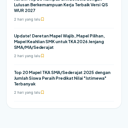
Lulusan Berkemampuan Kerja Terbaik Versi QS
WUR 2027
2 hari yang lalu
Update! Deretan Mapel Wajib, Mapel Pilihan,
Mapel Keahlian SMK untuk TKA 2026 Jenjang
SMA/MA/Sederajat
2 hari yang lalu
Top 20 Mapel TKA SMA/Sederajat 2025 dengan
Jumlah Siswa Peraih Predikat Nilai "Istimewa"
Terbanyak
2 hari yang lalu