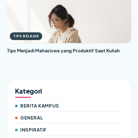
TIPS BELAJAR
Tips Menjadi Mahasiswa yang Produktif Saat Kuliah
Kategori
BERITA KAMPUS
GENERAL
INSPIRATIF