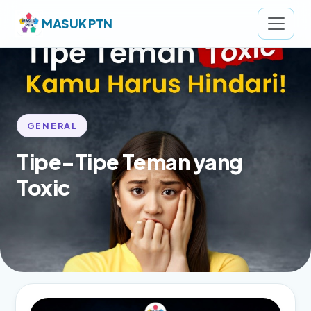
MASUK PTN
GENERAL
Tipe-Tipe Teman yang
Toxic