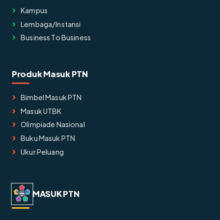
Kampus
Lembaga/instansi
Business To Business
Produk Masuk PTN
Bimbel Masuk PTN
Masuk UTBK
Olimpiade Nasional
Buku Masuk PTN
Ukur Peluang
MASUK PTN