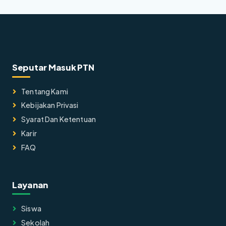
Seputar Masuk PTN
Tentang Kami
Kebijakan Privasi
Syarat Dan Ketentuan
Karir
FAQ
Layanan
Siswa
Sekolah