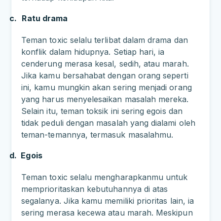
c.
Ratu drama
Teman toxic selalu terlibat dalam drama dan
konflik dalam hidupnya. Setiap hari, ia
cenderung merasa kesal, sedih, atau marah.
Jika kamu bersahabat dengan orang seperti
ini, kamu mungkin akan sering menjadi orang
yang harus menyelesaikan masalah mereka.
Selain itu, teman toksik ini sering egois dan
tidak peduli dengan masalah yang dialami oleh
teman-temannya, termasuk masalahmu.
d.
Egois
Teman toxic selalu mengharapkanmu untuk
memprioritaskan kebutuhannya di atas
segalanya. Jika kamu memiliki prioritas lain, ia
sering merasa kecewa atau marah. Meskipun