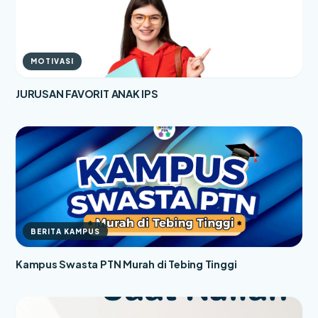
MOTIVASI
JURUSAN FAVORIT ANAK IPS
BERITA KAMPUS
Kampus Swasta PTN Murah di Tebing Tinggi