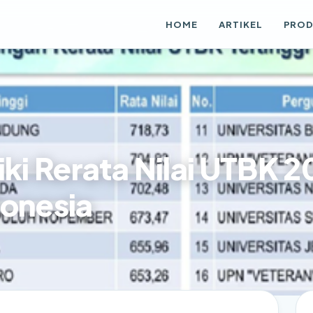
HOME
ARTIKEL
PRO
iki Rerata Nilai UTBK 
donesia