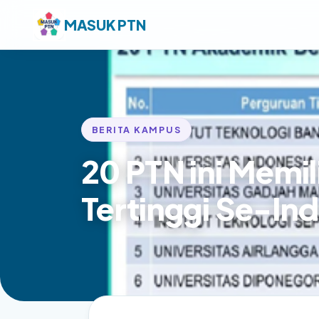
MASUK PTN
BERITA KAMPUS
20 PTN ini Memil
Tertinggi Se-In