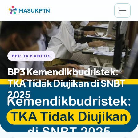
MASUK PTN
BERITA KAMPUS
BP3 Kemendikbudristek:
TKA Tidak Diujikan di SNBT
2025