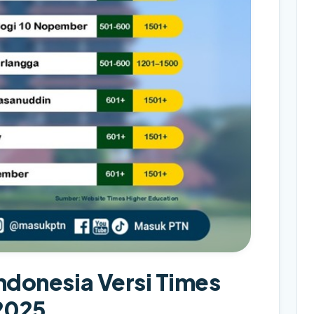
Indonesia Versi Times
2025