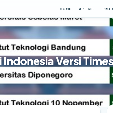
HOME
ARTIKEL
PRO
i Indonesia Versi Time