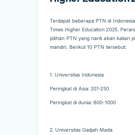
Terdapat beberapa PTN di Indonesia
Times Higher Education 2025. Perang
pilihan PTN yang nanti akan kalian 
mandiri. Berikut 10 PTN tersebut:
1. Universitas Indonesia
Peringkat di Asia: 201-250
Peringkat di dunia: 800-1000
2. Universitas Gadjah Mada