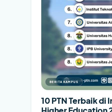
BERITA KAMPUS
10 PTN Terbaik di 
Higher Education 