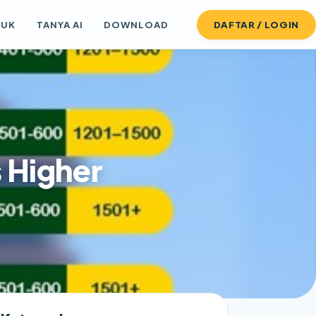
DUK
TANYA AI
DOWNLOAD
DAFTAR / LOGIN
s Higher