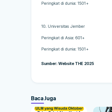
Peringkat di dunia: 1501+
10. Universitas Jember
Peringkat di Asia: 601+
Peringkat di dunia: 1501+
Sumber: Website THE 2025
Baca Juga