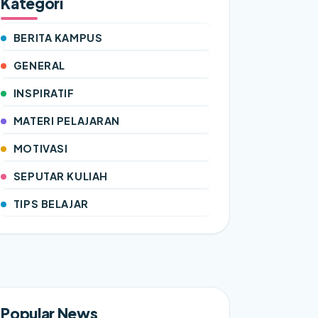
Kategori
BERITA KAMPUS
GENERAL
INSPIRATIF
MATERI PELAJARAN
MOTIVASI
SEPUTAR KULIAH
TIPS BELAJAR
Popular News