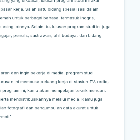
ng yang dikuasai, lulusan program studi ini akan
 pasar kerja. Salah satu bidang spesialisasi dalam
rjemah untuk berbagai bahasa, termasuk Inggris,
sing lainnya. Selain itu, lulusan program studi ini juga
gajar, penulis, sastrawan, ahli budaya, dan bidang
iaran dan ingin bekerja di media, program studi
 Jurusan ini membuka peluang kerja di stasiun TV, radio,
Di program ini, kamu akan mempelajari teknik mencari,
serta mendistribusikannya melalui media. Kamu juga
n fotografi dan pengumpulan data akurat untuk
rmatif.