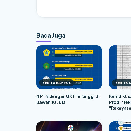
Baca Juga
BERITA KAMPUS
BERITA 
4 PTN dengan UKT Tertinggi di
Kemdiktisa
Bawah 10 Juta
Prodi "Tek
"Rekayasa