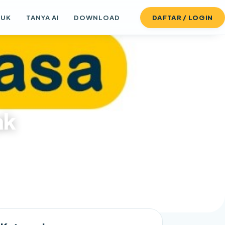
DUK
TANYA AI
DOWNLOAD
DAFTAR / LOGIN
ak