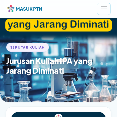
MASUK PTN
SEPUTAR KULIAH
Jurusan Kuliah IPA yang
Jarang Diminati