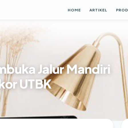
HOME
ARTIKEL
PRO
buka Jalur Mandiri
kor UTBK