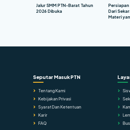
Jalur SMM PTN-Barat Tahun
Persiapan
2026 Dibuka
Dari Seka
Materi yan
Seputar Masuk PTN
Laya
Tentang Kami
Sis
Kebijakan Privasi
Sek
Syarat Dan Ketentuan
Ka
Karir
Lem
FAQ
Bus