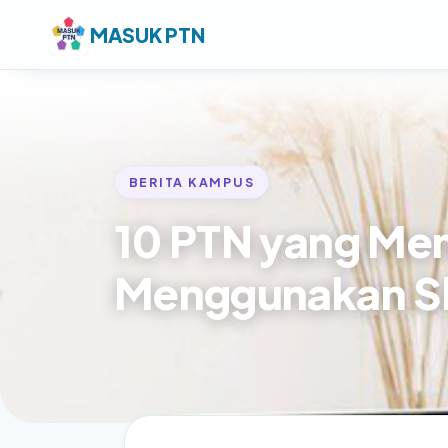
MASUK PTN
BERITA KAMPUS
10 PTN yang Mem
Menggunakan S