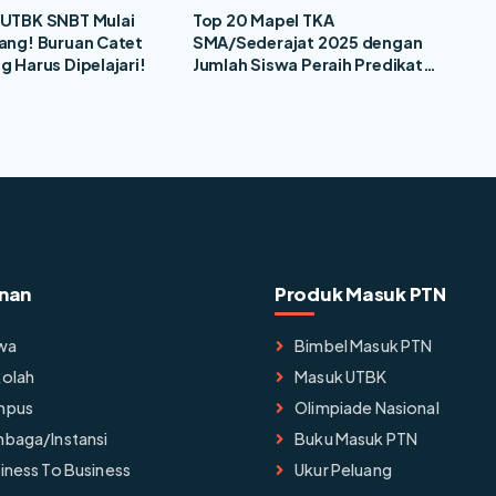
 UTBK SNBT Mulai
Top 20 Mapel TKA
rang! Buruan Catet
SMA/Sederajat 2025 dengan
g Harus Dipelajari!
Jumlah Siswa Peraih Predikat
Nilai "Istimewa" Terbanyak
nan
Produk Masuk PTN
wa
Bimbel Masuk PTN
olah
Masuk UTBK
mpus
Olimpiade Nasional
baga/instansi
Buku Masuk PTN
iness To Business
Ukur Peluang