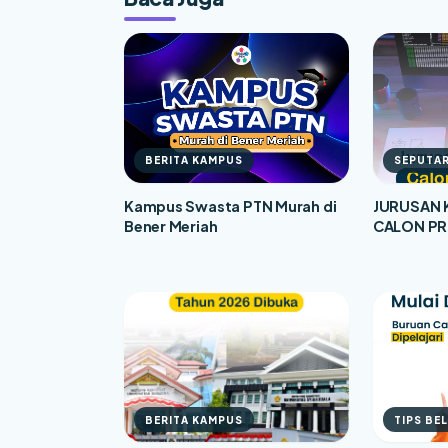
BERITA KAMPUS
SEPUTAR
Kampus Swasta PTN Murah di
JURUSAN 
Bener Meriah
CALON P
BERITA KAMPUS
TIPS BE