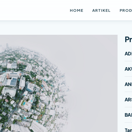
HOME
ARTIKEL
PRO
Pr
AD
AK
AN
AR
BA
Tam