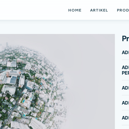
HOME
ARTIKEL
PRO
Pr
AD
AD
PE
AD
AD
AD