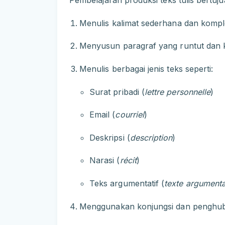
Pembelajaran produksi teks tulis bertu
Menulis kalimat sederhana dan kompl
Menyusun paragraf yang runtut dan 
Menulis berbagai jenis teks seperti:
Surat pribadi (
lettre personnelle
)
Email (
courriel
)
Deskripsi (
description
)
Narasi (
récit
)
Teks argumentatif (
texte argumenta
Menggunakan konjungsi dan penghub