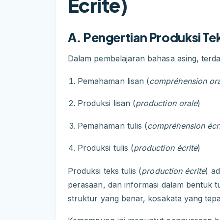
Écrite)
A. Pengertian Produksi Tek
Dalam pembelajaran bahasa asing, terda
Pemahaman lisan (
compréhension ora
Produksi lisan (
production orale
)
Pemahaman tulis (
compréhension écri
Produksi tulis (
production écrite
)
Produksi teks tulis (
production écrite
) a
perasaan, dan informasi dalam bentuk 
struktur yang benar, kosakata yang tepa