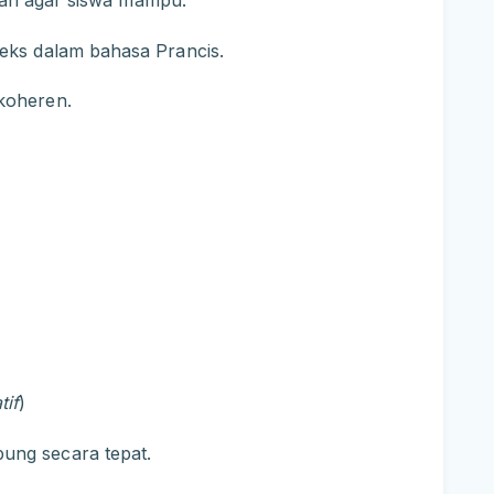
juan agar siswa mampu:
eks dalam bahasa Prancis.
koheren.
tif
)
ung secara tepat.