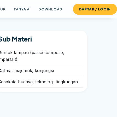
DUK
TANYA AI
DOWNLOAD
DAFTAR / LOGIN
Sub Materi
Bentuk lampau (passé composé,
imparfait)
Kalimat majemuk, konjungsi
Kosakata budaya, teknologi, lingkungan