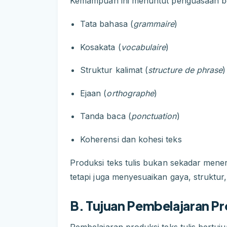
Kemampuan ini menuntut penguasaan be
Tata bahasa (
grammaire
)
Kosakata (
vocabulaire
)
Struktur kalimat (
structure de phrase
)
Ejaan (
orthographe
)
Tanda baca (
ponctuation
)
Koherensi dan kohesi teks
Produksi teks tulis bukan sekadar mene
tetapi juga menyesuaikan gaya, struktur
B. Tujuan Pembelajaran Pro