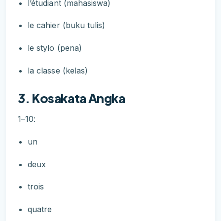
l’étudiant (mahasiswa)
le cahier (buku tulis)
le stylo (pena)
la classe (kelas)
3. Kosakata Angka
1–10:
un
deux
trois
quatre