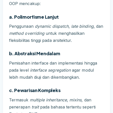
OOP mencakup:
a. Polimorfisme Lanjut
Penggunaan
dynamic dispatch
,
late binding
, dan
method overriding
untuk menghasilkan
fleksibilitas tinggi pada arsitektur.
b. Abstraksi Mendalam
Pemisahan interface dan implementasi hingga
pada level
interface segregation
agar modul
lebih mudah diuji dan dikembangkan.
c. Pewarisan Kompleks
Termasuk
multiple inheritance
,
mixins
, dan
penerapan
trait
pada bahasa tertentu seperti