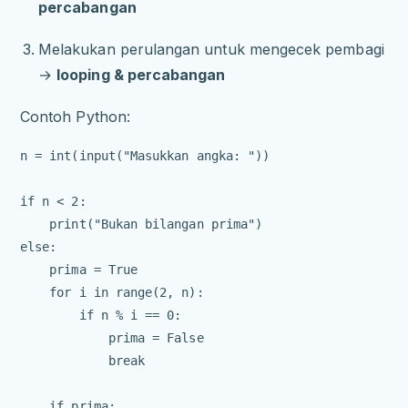
percabangan
Melakukan perulangan untuk mengecek pembagi
→
looping & percabangan
Contoh Python:
n = int(input("Masukkan angka: "))

if n < 2:

    print("Bukan bilangan prima")

else:

    prima = True

    for i in range(2, n):

        if n % i == 0:

            prima = False

            break

    if prima:
