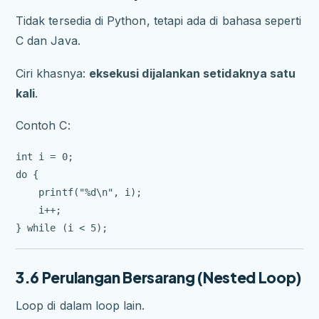
Tidak tersedia di Python, tetapi ada di bahasa seperti
C dan Java.
Ciri khasnya:
eksekusi dijalankan setidaknya satu
kali
.
Contoh C:
int i = 0;

do {

    printf("%d\n", i);

    i++;

3.6 Perulangan Bersarang (Nested Loop)
Loop di dalam loop lain.