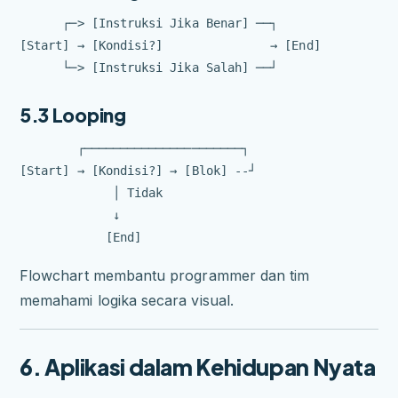
      ┌─> [Instruksi Jika Benar] ──┐

[Start] → [Kondisi?]               → [End]

5.3 Looping
        ┌──────────────────────┐

[Start] → [Kondisi?] → [Blok] --┘

             │ Tidak

             ↓

Flowchart membantu programmer dan tim
memahami logika secara visual.
6. Aplikasi dalam Kehidupan Nyata