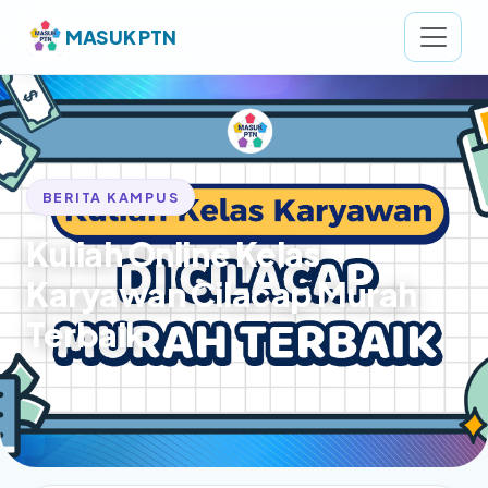
MASUK PTN
BERITA KAMPUS
Kuliah Online Kelas
Karyawan Cilacap Murah
Terbaik