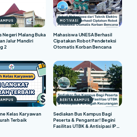
KAMPUS
MOTIVASI
s Negeri Malang Buka
Mahasiswa UNESA Berhasil
n Jalur Mandiri
Cipatakan Robot Pendeteksi
g 2
Otomatis Korban Bencana
KAMPUS
BERITA KAMPUS
ine Kelas Karyawan
Sediakan Bus Kampus Bagi
urah Terbaik
Peserta & Pengantar! Begini
Fasilitas UTBK & Antisipasi IPB
Cegah Kecurangan