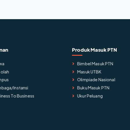
nan
Produk Masuk PTN
wa
Bimbel Masuk PTN
olah
Masuk UTBK
mpus
Olimpiade Nasional
baga/instansi
Buku Masuk PTN
iness To Business
Ukur Peluang