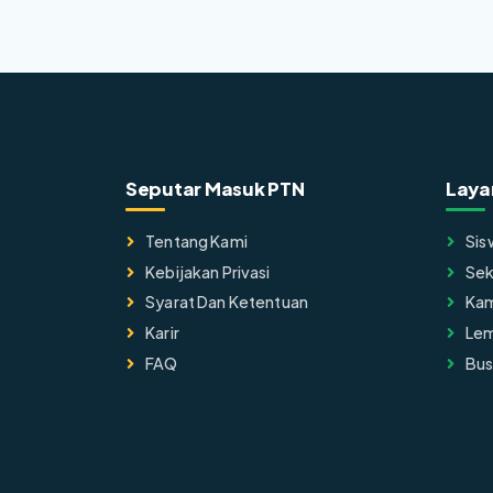
Seputar Masuk PTN
Laya
Tentang Kami
Sis
Kebijakan Privasi
Sek
Syarat Dan Ketentuan
Ka
Karir
Lem
FAQ
Bus