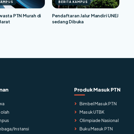
KAMPUS
BERITA KAMPUS
asta PTN Murah di
Pendaftaran Jalur Mandiri UNEJ
Barat
sedang Dibuka
nan
Produk Masuk PTN
wa
Bimbel Masuk PTN
olah
Masuk UTBK
mpus
Olimpiade Nasional
baga/instansi
Buku Masuk PTN