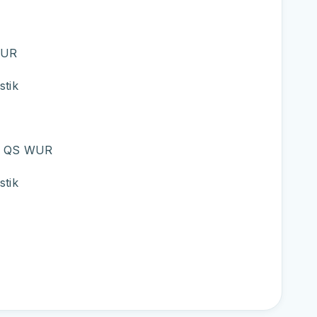
 WUR
stik
a
rsi QS WUR
stik