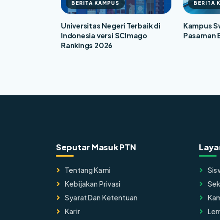
BERITA KAMPUS
BERITA 
Universitas Negeri Terbaik di
Kampus Sw
Indonesia versi SCImago
Pasaman 
Rankings 2026
Seputar Masuk PTN
Laya
Tentang Kami
Sis
Kebijakan Privasi
Sek
Syarat Dan Ketentuan
Ka
Karir
Lem