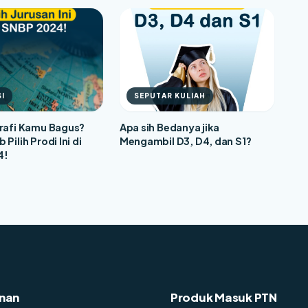
I
SEPUTAR KULIAH
grafi Kamu Bagus?
Apa sih Bedanya jika
Pilih Prodi Ini di
Mengambil D3, D4, dan S1?
4!
nan
Produk Masuk PTN