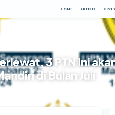
HOME
ARTIKEL
PRO
rlewat, 3 PTN Ini aka
ndiri di Bulan Juli